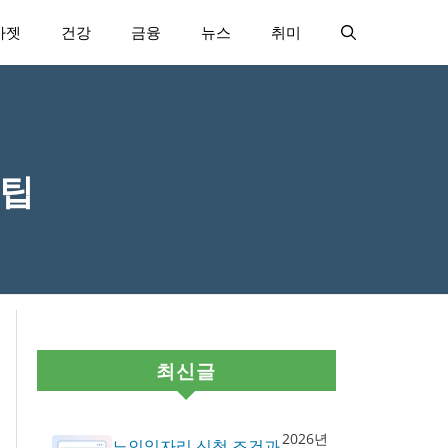
가젯
건강
금융
뉴스
취미
꿀팁
최신글
2026년
노인일자리 신청 조건과