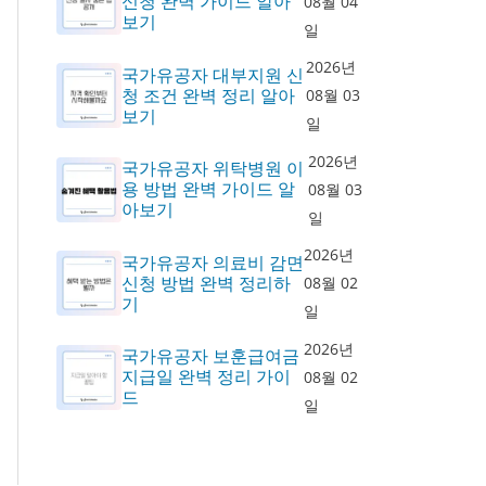
신청 완벽 가이드 알아
08월 04
보기
일
2026년
국가유공자 대부지원 신
청 조건 완벽 정리 알아
08월 03
보기
일
2026년
국가유공자 위탁병원 이
용 방법 완벽 가이드 알
08월 03
아보기
일
2026년
국가유공자 의료비 감면
신청 방법 완벽 정리하
08월 02
기
일
2026년
국가유공자 보훈급여금
지급일 완벽 정리 가이
08월 02
드
일