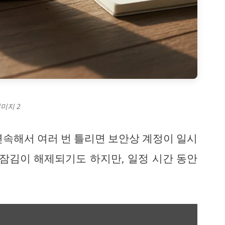
미지 2
연속해서 여러 번 틀리면 보안상 계정이 일시
 잠김이 해제되기도 하지만, 일정 시간 동안