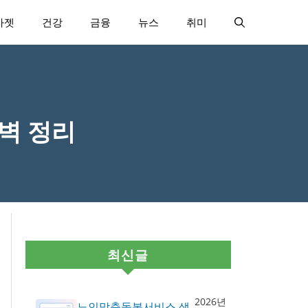
가젯
건강
금융
뉴스
취미
벽 정리
최신글
2026년
노인맞춤돌봄서비스 생