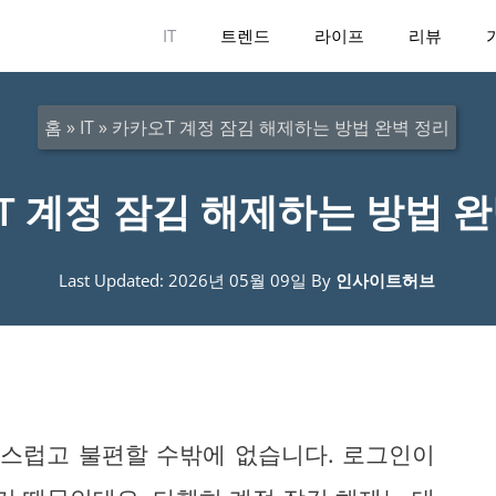
IT
트렌드
라이프
리뷰
홈
»
IT
»
카카오T 계정 잠김 해제하는 방법 완벽 정리
 계정 잠김 해제하는 방법 완
Last Updated: 2026년 05월 09일
By
인사이트허브
황스럽고 불편할 수밖에 없습니다. 로그인이