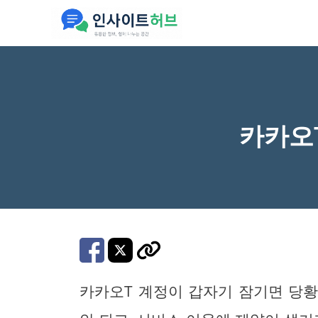
컨
텐
츠
로
건
너
카카오T
뛰
기
카카오T 계정이 갑자기 잠기면 당