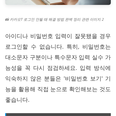
📸 카카오T 로그인 안될 때 해결 방법 완벽 정리 관련 이미지 2
아이디나 비밀번호 입력이 잘못됐을 경우
로그인할 수 없습니다. 특히, 비밀번호는
대소문자 구분이나 특수문자 입력 실수 가
능성을 꼭 다시 점검하세요. 입력 방식에
익숙하지 않은 분들은 '비밀번호 보기' 기
능을 활용해 직접 눈으로 확인해보는 것도
좋습니다.