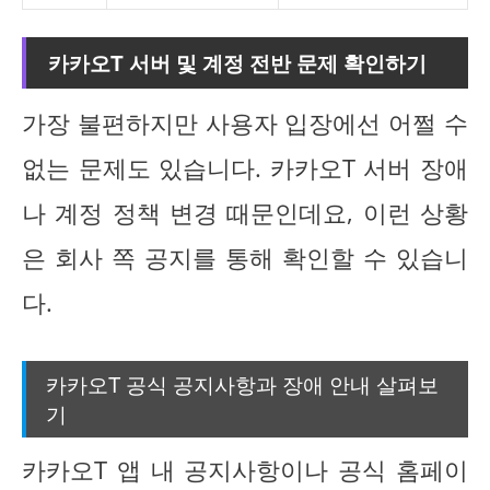
카카오T 서버 및 계정 전반 문제 확인하기
가장 불편하지만 사용자 입장에선 어쩔 수
없는 문제도 있습니다. 카카오T 서버 장애
나 계정 정책 변경 때문인데요, 이런 상황
은 회사 쪽 공지를 통해 확인할 수 있습니
다.
카카오T 공식 공지사항과 장애 안내 살펴보
기
카카오T 앱 내 공지사항이나 공식 홈페이