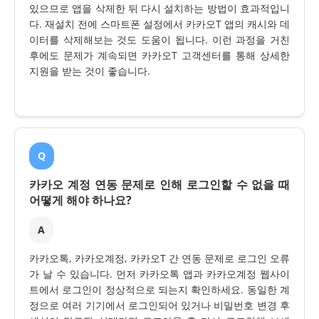
있으므로 앱을 삭제한 뒤 다시 설치하는 방법이 효과적입니
다. 재설치 전에 스마트폰 설정에서 카카오T 앱의 캐시와 데
이터를 삭제해보는 것도 도움이 됩니다. 이런 과정을 거친
후에도 문제가 계속되면 카카오T 고객센터를 통해 상세한
지원을 받는 것이 좋습니다.
Q
카카오 계정 연동 문제로 인해 로그인할 수 없을 때
어떻게 해야 하나요?
A
카카오톡, 카카오계정, 카카오T 간 연동 문제로 로그인 오류
가 날 수 있습니다. 먼저 카카오톡 앱과 카카오계정 웹사이
트에서 로그인이 정상적으로 되는지 확인하세요. 동일한 계
정으로 여러 기기에서 로그인되어 있거나 비밀번호 변경 후