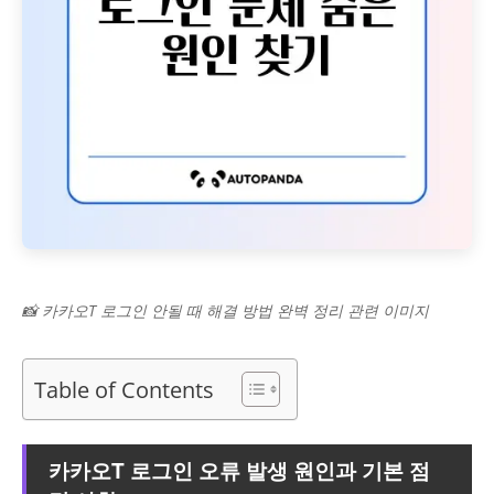
📸 카카오T 로그인 안될 때 해결 방법 완벽 정리 관련 이미지
Table of Contents
카카오T 로그인 오류 발생 원인과 기본 점