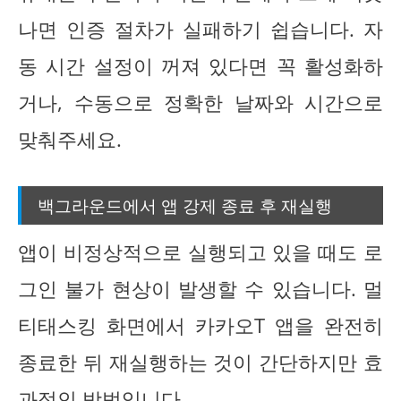
나면 인증 절차가 실패하기 쉽습니다. 자
동 시간 설정이 꺼져 있다면 꼭 활성화하
거나, 수동으로 정확한 날짜와 시간으로
맞춰주세요.
백그라운드에서 앱 강제 종료 후 재실행
앱이 비정상적으로 실행되고 있을 때도 로
그인 불가 현상이 발생할 수 있습니다. 멀
티태스킹 화면에서 카카오T 앱을 완전히
종료한 뒤 재실행하는 것이 간단하지만 효
과적인 방법입니다.