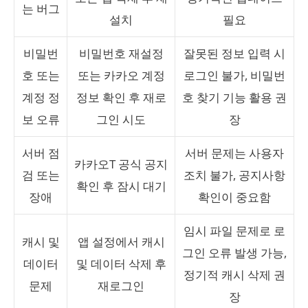
는 버그
설치
필요
비밀번
비밀번호 재설정
잘못된 정보 입력 시
호 또는
또는 카카오 계정
로그인 불가, 비밀번
계정 정
정보 확인 후 재로
호 찾기 기능 활용 권
보 오류
그인 시도
장
서버 점
서버 문제는 사용자
카카오T 공식 공지
검 또는
조치 불가, 공지사항
확인 후 잠시 대기
장애
확인이 중요함
임시 파일 문제로 로
캐시 및
앱 설정에서 캐시
그인 오류 발생 가능,
데이터
및 데이터 삭제 후
정기적 캐시 삭제 권
문제
재로그인
장