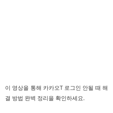
이 영상을 통해 카카오T 로그인 안될 때 해
결 방법 완벽 정리을 확인하세요.