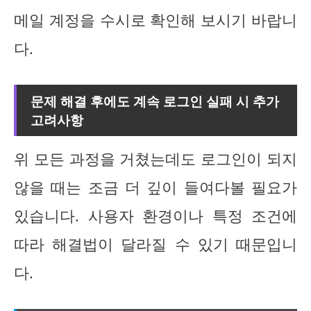
메일 계정을 수시로 확인해 보시기 바랍니
다.
문제 해결 후에도 계속 로그인 실패 시 추가
고려사항
위 모든 과정을 거쳤는데도 로그인이 되지
않을 때는 조금 더 깊이 들여다볼 필요가
있습니다. 사용자 환경이나 특정 조건에
따라 해결법이 달라질 수 있기 때문입니
다.