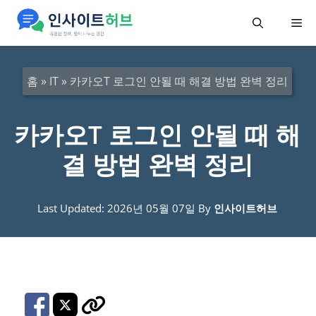
컨
메
텐
츠
뉴
로
홈
»
IT
»
카카오T 로그인 안될 때 해결 방법 완벽 정리
건
너
카카오T 로그인 안될 때 해
뛰
결 방법 완벽 정리
기
Last Updated: 2026년 05월 07일
By
인사이트허브