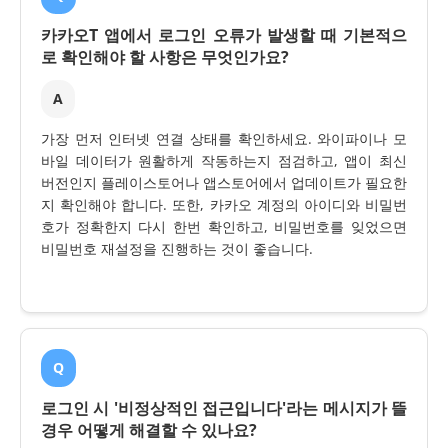
카카오T 앱에서 로그인 오류가 발생할 때 기본적으
로 확인해야 할 사항은 무엇인가요?
A
가장 먼저 인터넷 연결 상태를 확인하세요. 와이파이나 모
바일 데이터가 원활하게 작동하는지 점검하고, 앱이 최신
버전인지 플레이스토어나 앱스토어에서 업데이트가 필요한
지 확인해야 합니다. 또한, 카카오 계정의 아이디와 비밀번
호가 정확한지 다시 한번 확인하고, 비밀번호를 잊었으면
비밀번호 재설정을 진행하는 것이 좋습니다.
Q
로그인 시 '비정상적인 접근입니다'라는 메시지가 뜰
경우 어떻게 해결할 수 있나요?