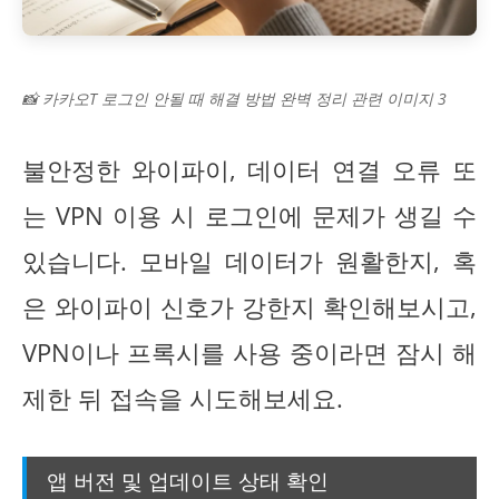
📸 카카오T 로그인 안될 때 해결 방법 완벽 정리 관련 이미지 3
불안정한 와이파이, 데이터 연결 오류 또
는 VPN 이용 시 로그인에 문제가 생길 수
있습니다. 모바일 데이터가 원활한지, 혹
은 와이파이 신호가 강한지 확인해보시고,
VPN이나 프록시를 사용 중이라면 잠시 해
제한 뒤 접속을 시도해보세요.
앱 버전 및 업데이트 상태 확인