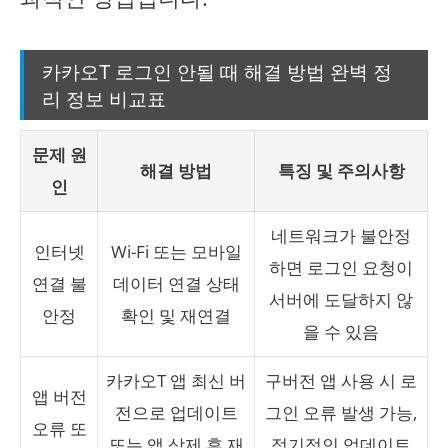
카카오T 로그인 안될 때 해결 방법 완벽 정
리 정보 비교표
문제 원
해결 방법
특징 및 주의사항
인
네트워크가 불안정
인터넷
Wi-Fi 또는 모바일
하면 로그인 요청이
연결 불
데이터 연결 상태
서버에 도달하지 않
안정
확인 및 재연결
을 수 있음
카카오T 앱 최신 버
구버전 앱 사용 시 로
앱 버전
전으로 업데이트
그인 오류 발생 가능,
오류 또
또는 앱 삭제 후 재
정기적인 업데이트