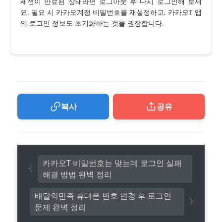
세션이 만료된 상태라면 로그아웃 후 다시 로그인해 보세
요. 필요 시 카카오계정 비밀번호를 재설정하고, 카카오T 앱
의 로그인 정보도 초기화하는 것을 권장합니다.
복사
공유
카카오T 비밀번호는 맞는데 로그인 실패
해결 방법 완벽 정리
배달의민족 휴대폰 번호 변경 후 로그인
문제 완벽 정리