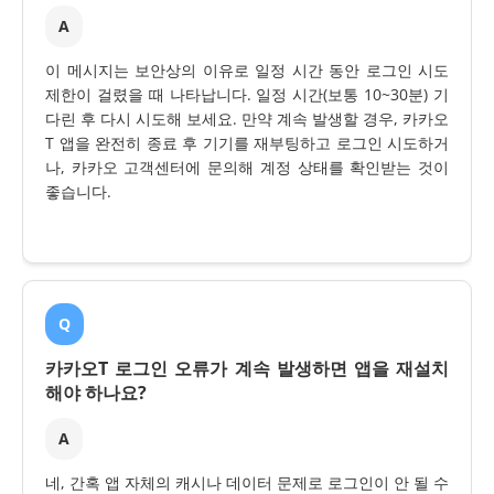
A
이 메시지는 보안상의 이유로 일정 시간 동안 로그인 시도
제한이 걸렸을 때 나타납니다. 일정 시간(보통 10~30분) 기
다린 후 다시 시도해 보세요. 만약 계속 발생할 경우, 카카오
T 앱을 완전히 종료 후 기기를 재부팅하고 로그인 시도하거
나, 카카오 고객센터에 문의해 계정 상태를 확인받는 것이
좋습니다.
Q
카카오T 로그인 오류가 계속 발생하면 앱을 재설치
해야 하나요?
A
네, 간혹 앱 자체의 캐시나 데이터 문제로 로그인이 안 될 수