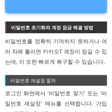
비밀번호 초기화와 계정 잠금 해결 방법
비밀번호를 정확히 기억하지 못하거나 여
러 차례 틀리면 카카오T 계정이 잠길 수 있
는데, 이 또한 빠르게 복구할 수 있습니다.
비밀번호 재설정 절차
로그인 화면에서 '비밀번호 찾기' 또는 '비
밀번호 재설정' 메뉴를 선택합니다. 가입