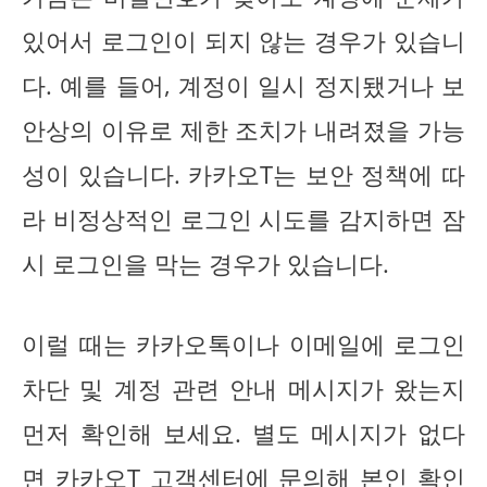
있어서 로그인이 되지 않는 경우가 있습니
다. 예를 들어, 계정이 일시 정지됐거나 보
안상의 이유로 제한 조치가 내려졌을 가능
성이 있습니다. 카카오T는 보안 정책에 따
라 비정상적인 로그인 시도를 감지하면 잠
시 로그인을 막는 경우가 있습니다.
이럴 때는 카카오톡이나 이메일에 로그인
차단 및 계정 관련 안내 메시지가 왔는지
먼저 확인해 보세요. 별도 메시지가 없다
면 카카오T 고객센터에 문의해 본인 확인