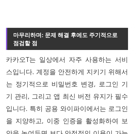
마무리하며: 문제 해결 후에도 주기적으로
점검할 점
카카오T는 일상에서 자주 사용하는 서비
스입니다. 계정을 안전하게 지키기 위해서
는 정기적으로 비밀번호 변경, 로그인 기
기 관리, 그리고 앱 최신 버전 유지가 필수
입니다. 특히 공용 와이파이에서는 로그인
을 지양하고, 이중 인증을 활성화하여 보
안을 높여두면 보다 안정적인 이용이 가능