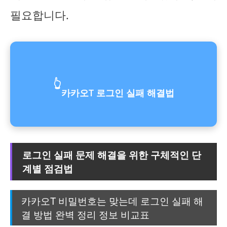
필요합니다.
👆
카카오T 로그인 실패 해결법
로그인 실패 문제 해결을 위한 구체적인 단
계별 점검법
카카오T 비밀번호는 맞는데 로그인 실패 해
결 방법 완벽 정리 정보 비교표