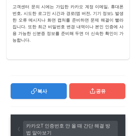
고객센터 문의 시에는 가입한 카카오 계정 이메일, 휴대폰
번호, 시도한 로그인 시간과 경로(앱 버전, 기기 정보), 발생
한 오류 메시지나 화면 캡처를 준비하면 문제 해결이 빨라
집니다. 또한 최근 비밀번호 변경 내역이나 본인 인증에 사
용 가능한 신분증 정보를 준비해 두면 더 신속한 확인이 가
능합니다.
복사
공유
카카오T 인증번호 안 올 때 간단 해결 방
법 알아보기