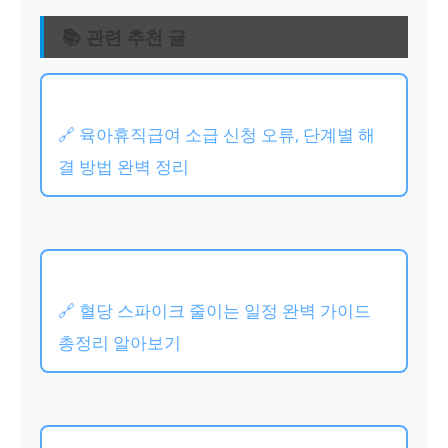
📚 관련 추천 글
🔗 육아휴직급여 소급 신청 오류, 단계별 해
결 방법 완벽 정리
🔗 혈당 스파이크 줄이는 일정 완벽 가이드
총정리 알아보기