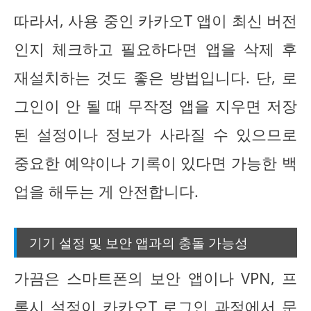
따라서, 사용 중인 카카오T 앱이 최신 버전
인지 체크하고 필요하다면 앱을 삭제 후
재설치하는 것도 좋은 방법입니다. 단, 로
그인이 안 될 때 무작정 앱을 지우면 저장
된 설정이나 정보가 사라질 수 있으므로
중요한 예약이나 기록이 있다면 가능한 백
업을 해두는 게 안전합니다.
기기 설정 및 보안 앱과의 충돌 가능성
가끔은 스마트폰의 보안 앱이나 VPN, 프
록시 설정이 카카오T 로그인 과정에서 문