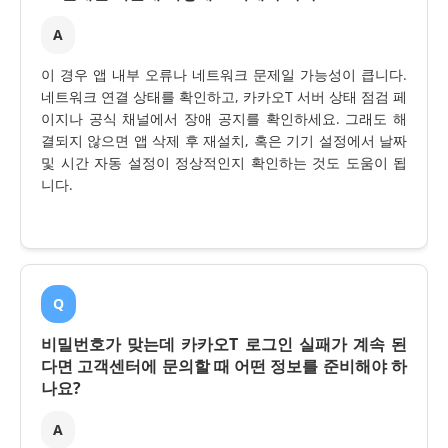
A
이 경우 앱 내부 오류나 네트워크 문제일 가능성이 큽니다.
네트워크 연결 상태를 확인하고, 카카오T 서버 상태 점검 페
이지나 공식 채널에서 장애 공지를 확인하세요. 그래도 해
결되지 않으면 앱 삭제 후 재설치, 혹은 기기 설정에서 날짜
및 시간 자동 설정이 정상적인지 확인하는 것도 도움이 됩
니다.
Q
비밀번호가 맞는데 카카오T 로그인 실패가 계속 된
다면 고객센터에 문의할 때 어떤 정보를 준비해야 하
나요?
A