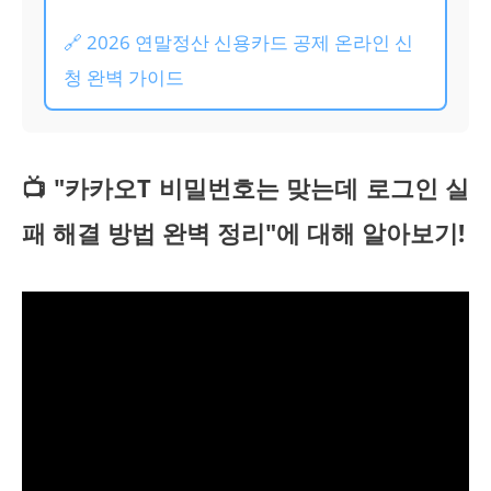
🔗 2026 연말정산 신용카드 공제 온라인 신
청 완벽 가이드
📺 "카카오T 비밀번호는 맞는데 로그인 실
패 해결 방법 완벽 정리"에 대해 알아보기!