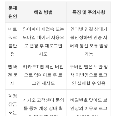
문제
해결 방법
특징 및 주의사항
원인
네트
와이파이 재접속 또는
인터넷 연결 상태가
워크
모바일 데이터 사용으
불안정하면 인증 서
불안
로 변경 후 재로그인
버와 통신 오류 발생
정
시도
가능
앱 버
카카오T 앱 최신 버전
구버전 앱은 보안 정
전 문
으로 업데이트 후 로
책 미반영으로 로그
제
그인 재시도
인 실패할 수 있음
계정
카카오 고객센터 문의
비밀번호 맞아도 보
잠금
를 통해 계정 상태 확
안상의 이유로 로그
또는