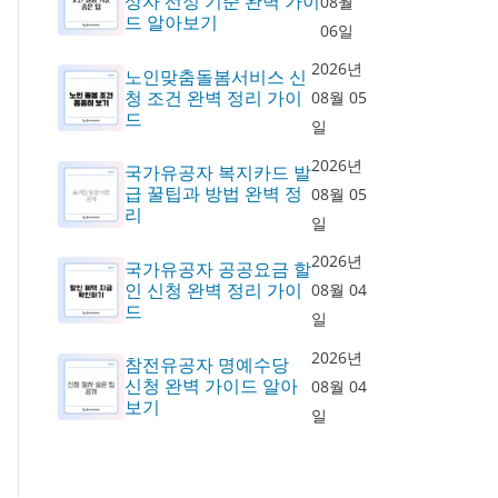
상자 선정 기준 완벽 가이
08월
드 알아보기
06일
2026년
노인맞춤돌봄서비스 신
청 조건 완벽 정리 가이
08월 05
드
일
2026년
국가유공자 복지카드 발
급 꿀팁과 방법 완벽 정
08월 05
리
일
2026년
국가유공자 공공요금 할
인 신청 완벽 정리 가이
08월 04
드
일
2026년
참전유공자 명예수당
신청 완벽 가이드 알아
08월 04
보기
일