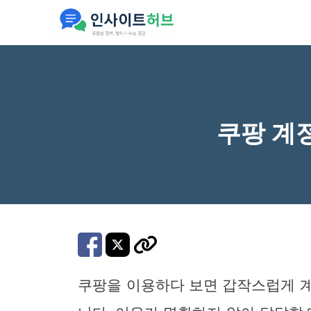
컨
텐
츠
로
건
너
쿠팡 계
뛰
기
쿠팡을 이용하다 보면 갑작스럽게 