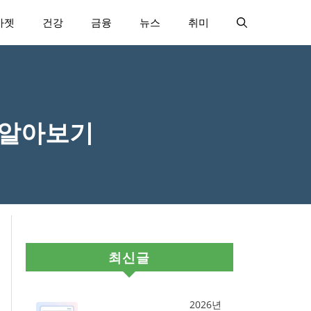
가젯
건강
금융
뉴스
취미
 알아보기
최신글
2026년