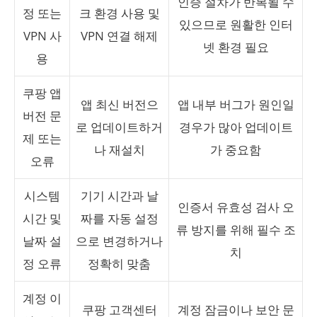
인증 절차가 반복될 수
정 또는
크 환경 사용 및
있으므로 원활한 인터
VPN 사
VPN 연결 해제
넷 환경 필요
용
쿠팡 앱
앱 최신 버전으
앱 내부 버그가 원인일
버전 문
로 업데이트하거
경우가 많아 업데이트
제 또는
나 재설치
가 중요함
오류
시스템
기기 시간과 날
인증서 유효성 검사 오
시간 및
짜를 자동 설정
류 방지를 위해 필수 조
날짜 설
으로 변경하거나
치
정 오류
정확히 맞춤
계정 이
쿠팡 고객센터
계정 잠금이나 보안 문