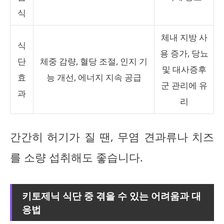
식
체내 지방 사
식
용 증가, 당뇨
단
체중 감량, 혈당 조절, 인지 기
및 대사증후
효
능 개선, 에너지 지속 공급
군 관리에 유
과
리
간간히 허기가 질 땐, 무염 견과류나 치즈
를 소량 섭취해도 좋습니다.
키토제닉 식단 중 겪을 수 있는 어려움과 대
응법