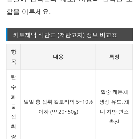
합을 이루세요.
키토제닉 식단표 (저탄고지) 정보 비교표
항
내용
특징
목
탄
수
혈중 케톤체
화
일일 총 섭취 칼로리의 5~10%
생성 유도, 체
물
이하 (약 20~50g)
내 지방 연소
섭
촉진
취
량