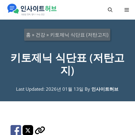
컨
메
텐
츠
뉴
로
홈
»
건강
»
키토제닉 식단표 (저탄고지)
건
너
키토제닉 식단표 (저탄고
뛰
지)
기
Last Updated: 2026년 01월 13일
By
인사이트허브