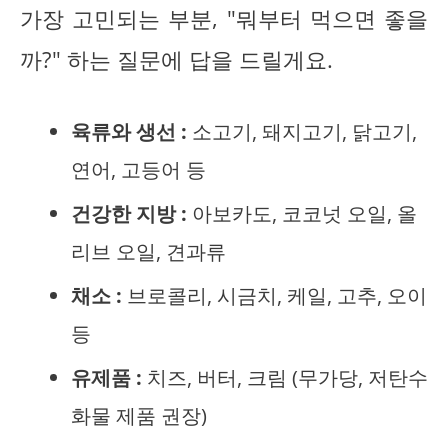
가장 고민되는 부분, "뭐부터 먹으면 좋을
까?" 하는 질문에 답을 드릴게요.
육류와 생선 :
소고기, 돼지고기, 닭고기,
연어, 고등어 등
건강한 지방 :
아보카도, 코코넛 오일, 올
리브 오일, 견과류
채소 :
브로콜리, 시금치, 케일, 고추, 오이
등
유제품 :
치즈, 버터, 크림 (무가당, 저탄수
화물 제품 권장)