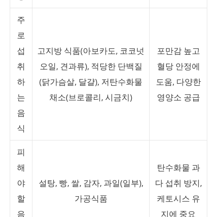
주
로
섭
고지방 식품(아보카도, 코코넛
포만감 높고
취
오일, 견과류), 적당한 단백질
혈당 안정에
하
(닭가슴살, 달걀), 저탄수화물
도움, 다양한
는
채소(브로콜리, 시금치)
영양소 공급
음
식
피
해
탄수화물 과
야
설탕, 빵, 쌀, 감자, 과일(일부),
다 섭취 방지,
할
가공식품
케토시스 유
음
지에 중요