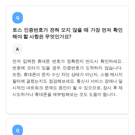
Q
토스 인증번호가 전혀 오지 않을 때 가장 먼저 확인
해야 할 사항은 무엇인가요?
A
먼저 입력한 휴대폰 번호가 정확한지 반드시 확인하세요.
번호에 오타가 있을 경우 인증번호가 도착하지 않습니다.
또한, 휴대폰이 문자 수신 차단 상태가 아닌지, 스팸 메시지
필터에 걸렸는지도 점검해보세요. 통신사 서비스 장애나 일
시적인 네트워크 문제도 원인이 될 수 있으므로, 잠시 후 재
시도하거나 휴대폰을 재부팅해보는 것도 도움이 됩니다.
Q