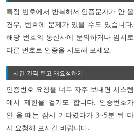
특정 번호에서 반복해서 인증문자가 안 올
경우, 번호에 문제가 있을 수도 있습니다.
해당 번호의 통신사에 문의하거나 임시로
다른 번호로 인증을 시도해 보세요.
시간 간격 두고 재요청하기
인증번호 요청을 너무 자주 보내면 시스템
에서 제한을 걸기도 합니다. 인증번호가
안 올 때는 잠시 기다렸다가 3~5분 뒤 다
시 요청해 보시길 바랍니다.