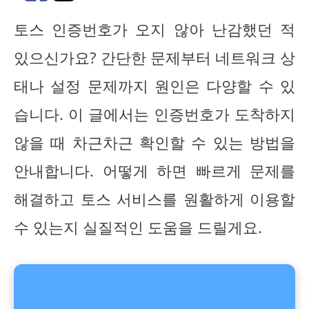
토스 인증번호가 오지 않아 난감했던 적
있으신가요? 간단한 문제부터 네트워크 상
태나 설정 문제까지 원인은 다양할 수 있
습니다. 이 글에서는 인증번호가 도착하지
않을 때 차근차근 확인할 수 있는 방법을
안내합니다. 어떻게 하면 빠르게 문제를
해결하고 토스 서비스를 원활하게 이용할
수 있는지 실질적인 도움을 드릴게요.