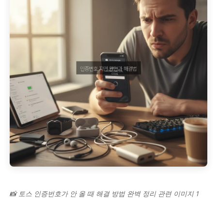
📸 토스 인증번호가 안 올 때 해결 방법 완벽 정리 관련 이미지 1