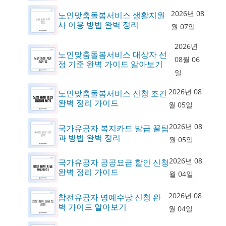
2026년 08
노인맞춤돌봄서비스 생활지원
사 이용 방법 완벽 정리
월 07일
2026년
노인맞춤돌봄서비스 대상자 선
08월 06
정 기준 완벽 가이드 알아보기
일
2026년 08
노인맞춤돌봄서비스 신청 조건
완벽 정리 가이드
월 05일
2026년 08
국가유공자 복지카드 발급 꿀팁
과 방법 완벽 정리
월 05일
2026년 08
국가유공자 공공요금 할인 신청
완벽 정리 가이드
월 04일
2026년 08
참전유공자 명예수당 신청 완
벽 가이드 알아보기
월 04일