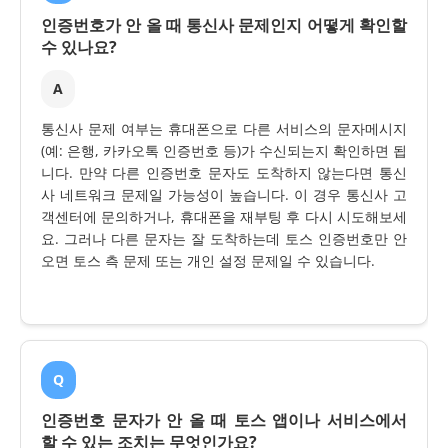
인증번호가 안 올 때 통신사 문제인지 어떻게 확인할
수 있나요?
A
통신사 문제 여부는 휴대폰으로 다른 서비스의 문자메시지
(예: 은행, 카카오톡 인증번호 등)가 수신되는지 확인하면 됩
니다. 만약 다른 인증번호 문자도 도착하지 않는다면 통신
사 네트워크 문제일 가능성이 높습니다. 이 경우 통신사 고
객센터에 문의하거나, 휴대폰을 재부팅 후 다시 시도해보세
요. 그러나 다른 문자는 잘 도착하는데 토스 인증번호만 안
오면 토스 측 문제 또는 개인 설정 문제일 수 있습니다.
Q
인증번호 문자가 안 올 때 토스 앱이나 서비스에서
할 수 있는 조치는 무엇인가요?