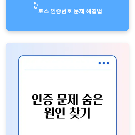
👆
토스 인증번호 문제 해결법