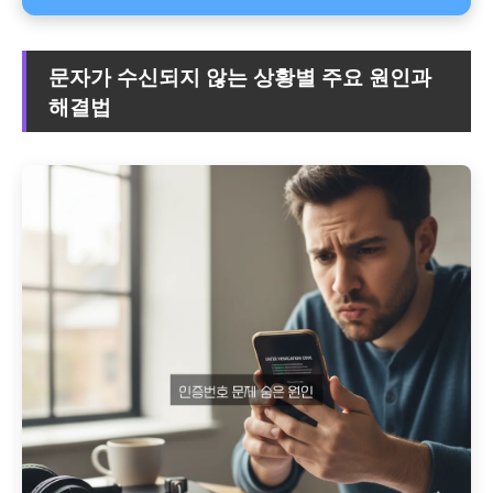
문자가 수신되지 않는 상황별 주요 원인과
해결법