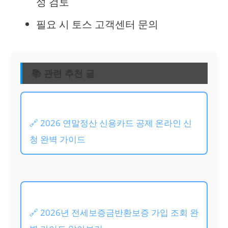
성 검토
필요 시 토스 고객센터 문의
📚 관련 추천 글
🔗 2026 연말정산 신용카드 공제 온라인 신
청 완벽 가이드
🔗 2026년 전세보증금반환보증 가입 조회 완