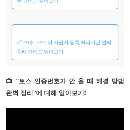
벽 가이드 알아보기
🔗 스마트스토어 사업자 등록 처리기간 완벽
정리 가이드 알아보기
📺 "토스 인증번호가 안 올 때 해결 방법
완벽 정리"에 대해 알아보기!