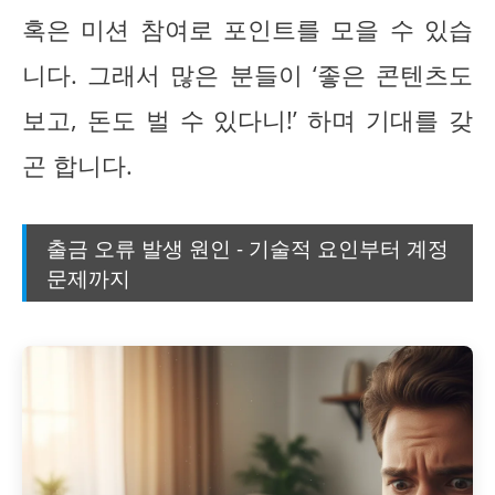
혹은 미션 참여로 포인트를 모을 수 있습
니다. 그래서 많은 분들이 ‘좋은 콘텐츠도
보고, 돈도 벌 수 있다니!’ 하며 기대를 갖
곤 합니다.
출금 오류 발생 원인 - 기술적 요인부터 계정
문제까지