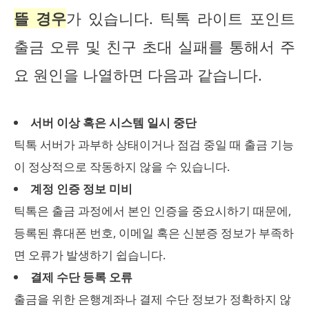
뜰 경우
가 있습니다. 틱톡 라이트 포인트
출금 오류 및 친구 초대 실패를 통해서 주
요 원인을 나열하면 다음과 같습니다.
서버 이상 혹은 시스템 일시 중단
틱톡 서버가 과부하 상태이거나 점검 중일 때 출금 기능
이 정상적으로 작동하지 않을 수 있습니다.
계정 인증 정보 미비
틱톡은 출금 과정에서 본인 인증을 중요시하기 때문에,
등록된 휴대폰 번호, 이메일 혹은 신분증 정보가 부족하
면 오류가 발생하기 쉽습니다.
결제 수단 등록 오류
출금을 위한 은행계좌나 결제 수단 정보가 정확하지 않