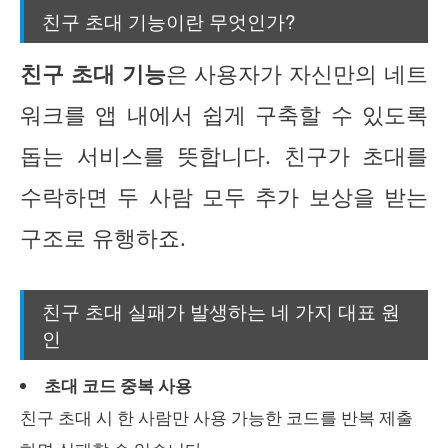
친구 초대 기능이란 무엇인가?
친구 초대 기능
은 사용자가 자신만의 네트
워크를 앱 내에서 쉽게 구축할 수 있도록
돕는 서비스를 뜻합니다. 친구가 초대를
수락하면 두 사람 모두 추가 보상을 받는
구조로 유행하죠.
친구 초대 실패가 발생하는 네 가지 대표 원
인
초대 코드 중복 사용
친구 초대 시 한 사람만 사용 가능한 코드를 반복 제출