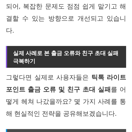
되어, 복잡한 문제도 점점 쉽게 맡기고 해
결할 수 있는 방향으로 개선되고 있습니
다.
실제 사례로 본 출금 오류와 친구 초대 실패
극복하기
그렇다면 실제로 사용자들은
틱톡 라이트
포인트 출금 오류 및 친구 초대 실패
를 어
떻게 헤쳐 나갔을까요? 몇 가지 사례를 통
해 현실적인 전략을 공유해보겠습니다.