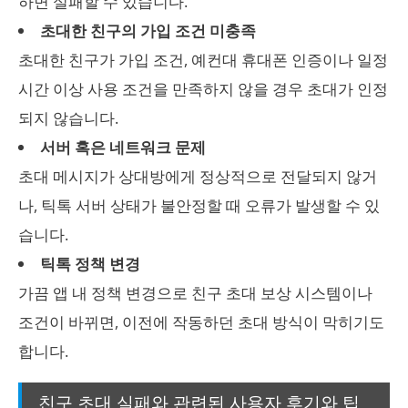
하면 실패할 수 있습니다.
초대한 친구의 가입 조건 미충족
초대한 친구가 가입 조건, 예컨대 휴대폰 인증이나 일정
시간 이상 사용 조건을 만족하지 않을 경우 초대가 인정
되지 않습니다.
서버 혹은 네트워크 문제
초대 메시지가 상대방에게 정상적으로 전달되지 않거
나, 틱톡 서버 상태가 불안정할 때 오류가 발생할 수 있
습니다.
틱톡 정책 변경
가끔 앱 내 정책 변경으로 친구 초대 보상 시스템이나
조건이 바뀌면, 이전에 작동하던 초대 방식이 막히기도
합니다.
친구 초대 실패와 관련된 사용자 후기와 팁