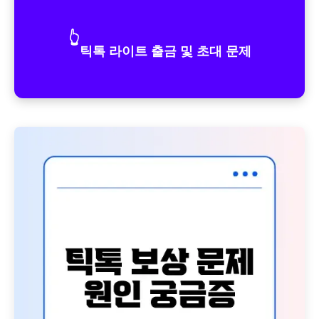
👆
틱톡 라이트 출금 및 초대 문제