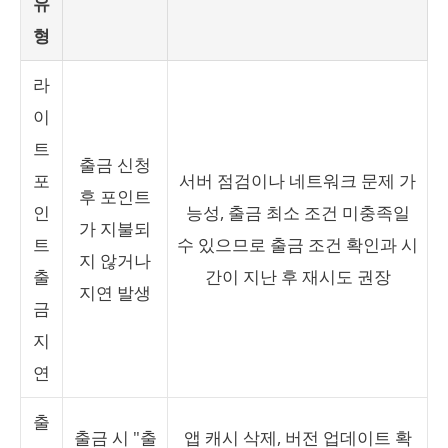
유
형
라
이
트
출금 신청
포
서버 점검이나 네트워크 문제 가
후 포인트
인
능성, 출금 최소 조건 미충족일
가 지불되
트
수 있으므로 출금 조건 확인과 시
지 않거나
출
간이 지난 후 재시도 권장
지연 발생
금
지
연
출
출금 시 "출
앱 캐시 삭제, 버전 업데이트 확