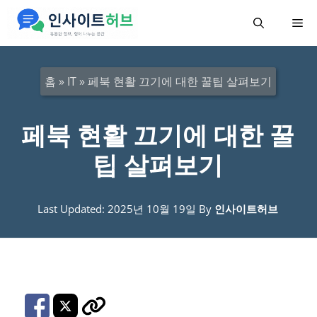
컨
메
텐
츠
뉴
로
홈
»
IT
»
페북 현활 끄기에 대한 꿀팁 살펴보기
건
너
페북 현활 끄기에 대한 꿀
뛰
팁 살펴보기
기
Last Updated: 2025년 10월 19일
By
인사이트허브