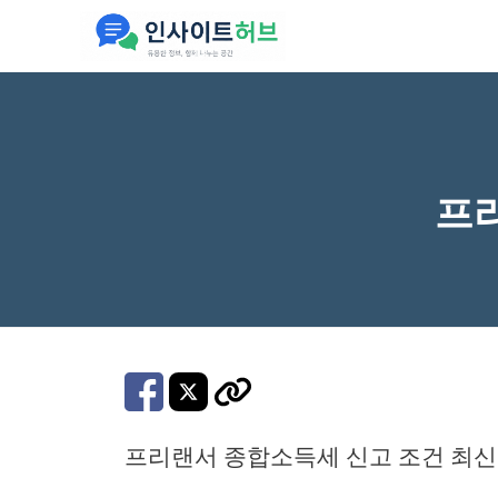
컨
텐
츠
로
건
너
프
뛰
기
프리랜서 종합소득세 신고 조건 최신