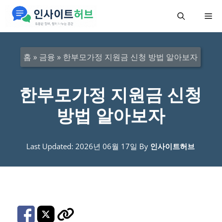
컨
메
텐
츠
뉴
로
홈
»
금융
»
한부모가정 지원금 신청 방법 알아보자
건
너
한부모가정 지원금 신청
뛰
방법 알아보자
기
Last Updated: 2026년 06월 17일
By
인사이트허브