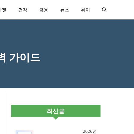
가젯
건강
금융
뉴스
취미
벽 가이드
최신글
2026년