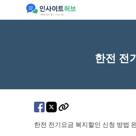
컨
텐
츠
로
건
너
한전 전
뛰
기
한전 전기요금 복지할인 신청 방법 