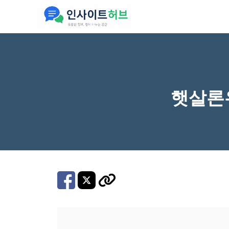
컨
텐
츠
로
건
너
햇살론
뛰
기