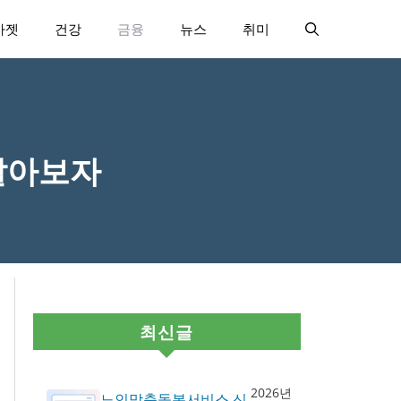
가젯
건강
금융
뉴스
취미
알아보자
최신글
2026년
노인맞춤돌봄서비스 신