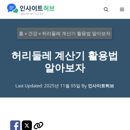
컨
메
텐
츠
뉴
로
홈
»
건강
»
허리둘레 계산기 활용법 알아보자
건
너
허리둘레 계산기 활용법
뛰
알아보자
기
Last Updated: 2025년 11월 05일
By
인사이트허브