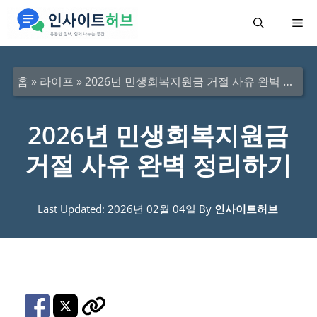
컨
메
텐
츠
뉴
로
홈
»
라이프
»
2026년 민생회복지원금 거절 사유 완벽 정리하기
건
너
2026년 민생회복지원금
뛰
거절 사유 완벽 정리하기
기
Last Updated: 2026년 02월 04일
By
인사이트허브