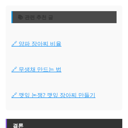
📚 관련 추천 글
🔗 양파 장아찌 비율
🔗 무생채 만드는 법
🔗 깻잎 논쟁? 깻잎 장아찌 만들기
결론