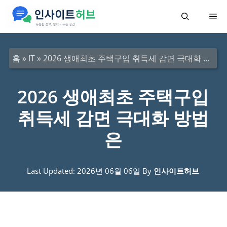
컨
메
텐
츠
뉴
로
홈
»
IT
»
2026 생애최초 주택구입 취득세 감면 극대화 방법은
건
너
2026 생애최초 주택구입
뛰
취득세 감면 극대화 방법
기
은
Last Updated: 2026년 06월 06일
By
인사이트허브