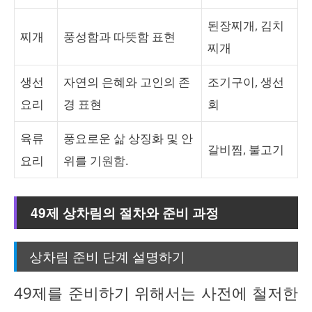
된장찌개, 김치
찌개
풍성함과 따뜻함 표현
찌개
생선
자연의 은혜와 고인의 존
조기구이, 생선
요리
경 표현
회
육류
풍요로운 삶 상징화 및 안
갈비찜, 불고기
요리
위를 기원함.
49제 상차림의 절차와 준비 과정
상차림 준비 단계 설명하기
49제를 준비하기 위해서는 사전에 철저한