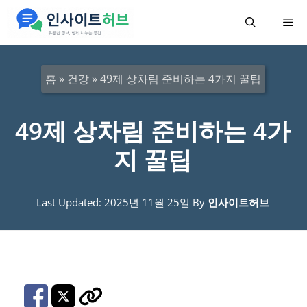
컨
메
텐
츠
뉴
로
홈
»
건강
»
49제 상차림 준비하는 4가지 꿀팁
건
너
49제 상차림 준비하는 4가
뛰
지 꿀팁
기
Last Updated: 2025년 11월 25일
By
인사이트허브