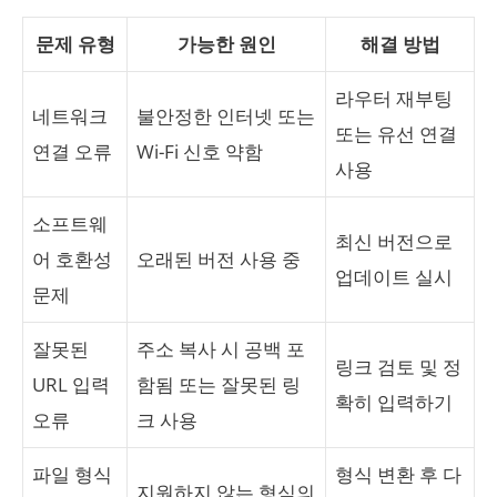
문제 유형
가능한 원인
해결 방법
라우터 재부팅
네트워크
불안정한 인터넷 또는
또는 유선 연결
연결 오류
Wi-Fi 신호 약함
사용
소프트웨
최신 버전으로
어 호환성
오래된 버전 사용 중
업데이트 실시
문제
잘못된
주소 복사 시 공백 포
링크 검토 및 정
URL 입력
함됨 또는 잘못된 링
확히 입력하기
오류
크 사용
파일 형식
형식 변환 후 다
지원하지 않는 형식의