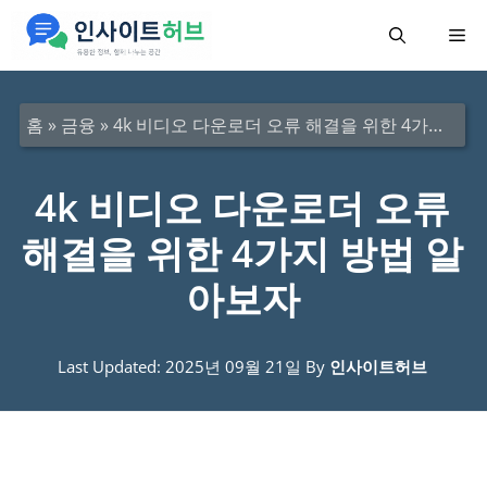
컨
메
텐
츠
뉴
로
홈
»
금융
»
4k 비디오 다운로더 오류 해결을 위한 4가지 방법 알아보자
건
너
4k 비디오 다운로더 오류
뛰
해결을 위한 4가지 방법 알
기
아보자
Last Updated: 2025년 09월 21일
By
인사이트허브