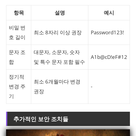
항목
설명
예시
비밀 번
최소 8자리 이상 권장
Password123!
호 길이
문자 조
대문자, 소문자, 숫자
A1b@cD!eF#12
합
및 특수 문자 포함 필수
정기적
최소 6개월마다 변경
변경 주
-
권장
기
추가적인 보안 조치들