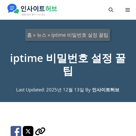
컨
메
텐
츠
뉴
로
홈
»
뉴스
»
iptime 비밀번호 설정 꿀팁
건
너
iptime 비밀번호 설정 꿀
뛰
팁
기
Last Updated: 2025년 12월 13일
By
인사이트허브