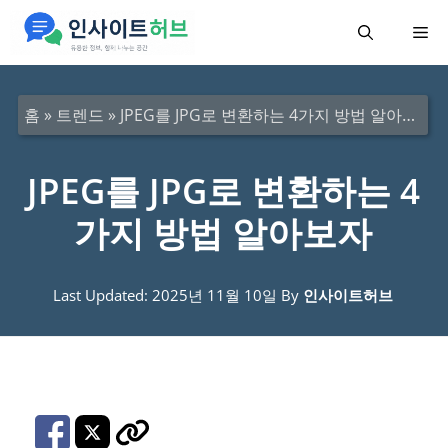
컨
메
텐
츠
뉴
로
홈
»
트렌드
»
JPEG를 JPG로 변환하는 4가지 방법 알아보자
건
너
JPEG를 JPG로 변환하는 4
뛰
가지 방법 알아보자
기
Last Updated: 2025년 11월 10일
By
인사이트허브