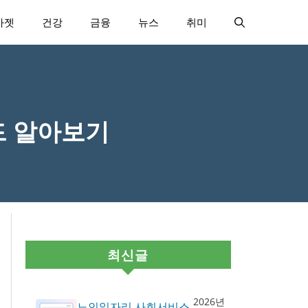
가젯
건강
금융
뉴스
취미
드 알아보기
최신글
2026년
노인일자리 사회서비스