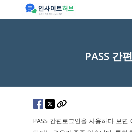
컨
텐
츠
로
건
너
PASS 
뛰
기
PASS 간편로그인을 사용하다 보면