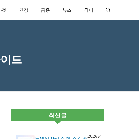
가젯
건강
금융
뉴스
취미
가이드
최신글
2026년
노인일자리 신청 조건과