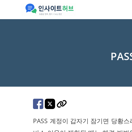
컨
텐
츠
로
건
너
PA
뛰
기
PASS 계정이 갑자기 잠기면 당황스