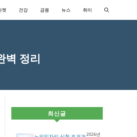
가젯
건강
금융
뉴스
취미
 완벽 정리
최신글
2026년
노인일자리 신청 조건과