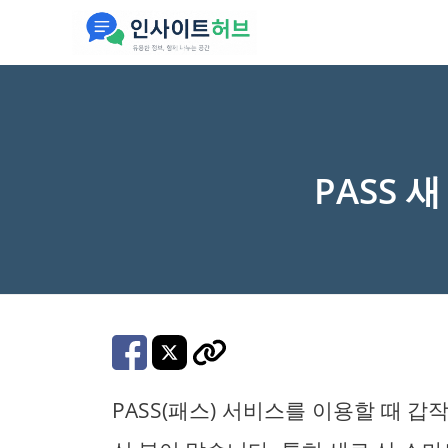
컨
텐
츠
로
건
너
PASS 
뛰
기
PASS(패스) 서비스를 이용할 때 