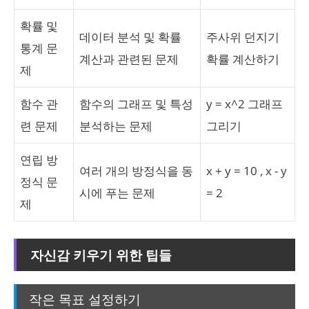
확률 및
데이터 분석 및 확률
주사위 던지기
통계 문
계산과 관련된 문제
확률 계산하기
제
함수 관
함수의 그래프 및 특성
y = x^2 그래프
련 문제
분석하는 문제
그리기
연립 방
여러 개의 방정식을 동
x + y = 10 , x - y
정식 문
시에 푸는 문제
= 2
제
자신감 키우기 위한 팁들
작은 목표 설정하기