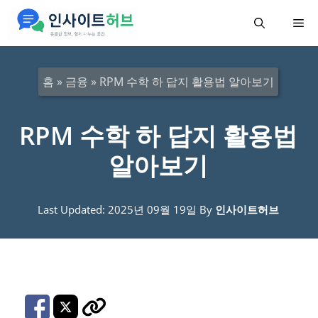
컨
메
텐
츠
뉴
로
홈
»
금융
»
RPM 수학 하 답지 활용법 알아보기
건
너
RPM 수학 하 답지 활용법
뛰
알아보기
기
Last Updated: 2025년 09월 19일
By
인사이트허브