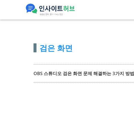
컨
텐
츠
로
건
검은 화면
너
뛰
기
OBS 스튜디오 검은 화면 문제 해결하는 3가지 방