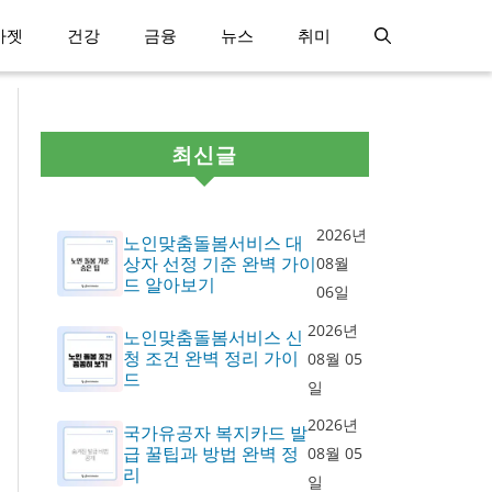
가젯
건강
금융
뉴스
취미
최신글
2026년
노인맞춤돌봄서비스 대
상자 선정 기준 완벽 가이
08월
드 알아보기
06일
2026년
노인맞춤돌봄서비스 신
청 조건 완벽 정리 가이
08월 05
드
일
2026년
국가유공자 복지카드 발
급 꿀팁과 방법 완벽 정
08월 05
리
일