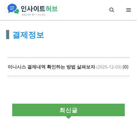
컨
메
텐
츠
뉴
결제정보
로
건
너
뛰
이니시스 결제내역 확인하는 방법 살펴보자
(0)
(2025-12-03)
기
최신글