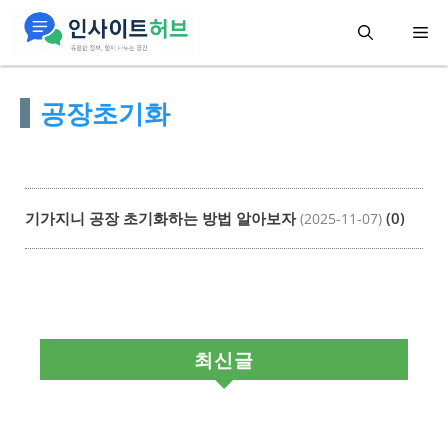
컨
메
텐
츠
뉴
공장초기화
로
건
너
뛰
기가지니 공장 초기화하는 방법 알아보자
(0)
(2025-11-07)
기
최신글