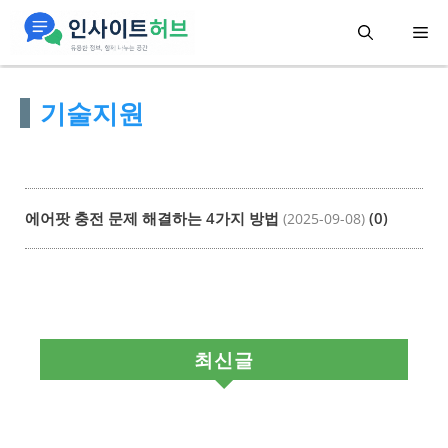
컨
메
텐
츠
뉴
기술지원
로
건
너
뛰
에어팟 충전 문제 해결하는 4가지 방법
(0)
(2025-09-08)
기
최신글