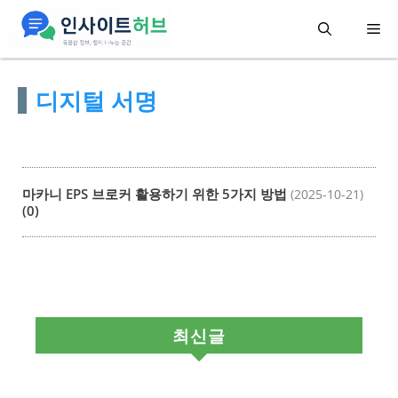
컨
메
텐
츠
뉴
디지털 서명
로
건
너
뛰
마카니 EPS 브로커 활용하기 위한 5가지 방법
(2025-10-21)
기
(0)
최신글