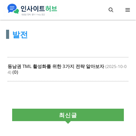
컨
메
텐
츠
뉴
발전
로
건
너
뛰
동남권 TML 활성화를 위한 3가지 전략 알아보자
(2025-10-0
기
(0)
4)
최신글