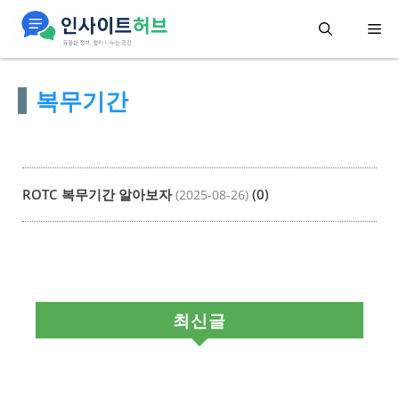
컨
메
텐
츠
뉴
복무기간
로
건
너
뛰
ROTC 복무기간 알아보자
(0)
(2025-08-26)
기
최신글