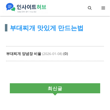
컨
메
텐
츠
뉴
부대찌개 맛있게 만드는법
로
건
너
뛰
부대찌개 양념장 비율
(0)
(2026-01-08)
기
최신글