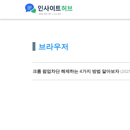
컨
텐
츠
로
건
브라우저
너
뛰
기
크롬 팝업차단 해제하는 4가지 방법 알아보자
(202