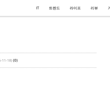
IT
트렌드
라이프
리뷰
(0)
5-11-18)