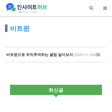
컨
메
텐
츠
뉴
비트윈
로
건
너
뛰
비트윈으로 위치추적하는 꿀팁 알아보자
(0)
(2025-11-16)
기
최신글