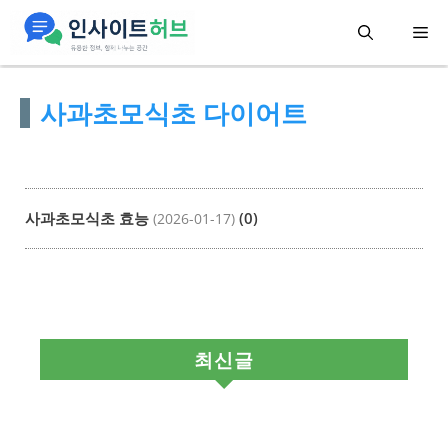
컨
메
텐
츠
뉴
사과초모식초 다이어트
로
건
너
뛰
사과초모식초 효능
(0)
(2026-01-17)
기
최신글