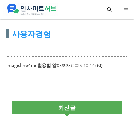
컨
메
텐
츠
뉴
사용자경험
로
건
너
뛰
magicline4nx 활용법 알아보자
(0)
(2025-10-14)
기
최신글