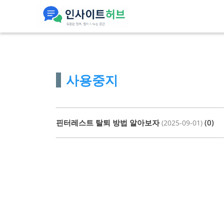
컨
텐
츠
로
건
사용중지
너
뛰
기
핀터레스트 탈퇴 방법 알아보자
(0)
(2025-09-01)