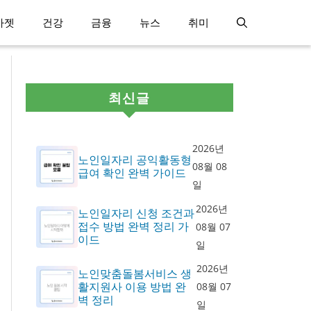
가젯
건강
금융
뉴스
취미
최신글
2026년
노인일자리 공익활동형
08월 08
급여 확인 완벽 가이드
일
2026년
노인일자리 신청 조건과
접수 방법 완벽 정리 가
08월 07
이드
일
2026년
노인맞춤돌봄서비스 생
활지원사 이용 방법 완
08월 07
벽 정리
일