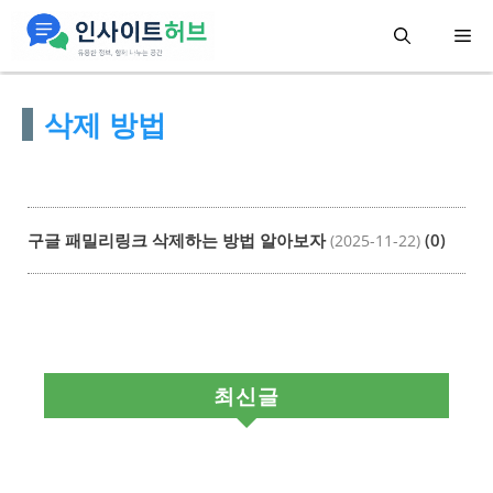
컨
메
텐
츠
뉴
삭제 방법
로
건
너
뛰
구글 패밀리링크 삭제하는 방법 알아보자
(0)
(2025-11-22)
기
최신글