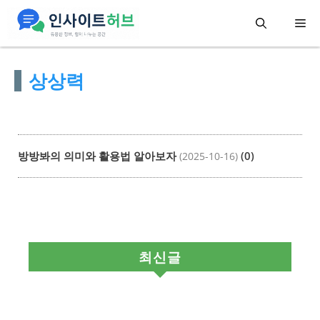
컨
메
텐
츠
뉴
상상력
로
건
너
뛰
방방봐의 의미와 활용법 알아보자
(0)
(2025-10-16)
기
최신글