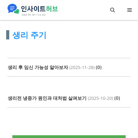
컨
메
텐
츠
뉴
생리 주기
로
건
너
뛰
생리 후 임신 가능성 알아보자
(0)
(2025-11-28)
기
생리전 냉증가 원인과 대처법 살펴보기
(0)
(2025-10-20)