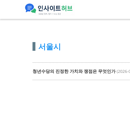
컨
텐
츠
로
건
서울시
너
뛰
기
청년수당의 진정한 가치와 쟁점은 무엇인가
(2026-