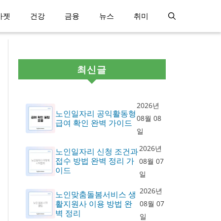
가젯
건강
금융
뉴스
취미
최신글
2026년
노인일자리 공익활동형
08월 08
급여 확인 완벽 가이드
일
2026년
노인일자리 신청 조건과
접수 방법 완벽 정리 가
08월 07
이드
일
2026년
노인맞춤돌봄서비스 생
활지원사 이용 방법 완
08월 07
벽 정리
일