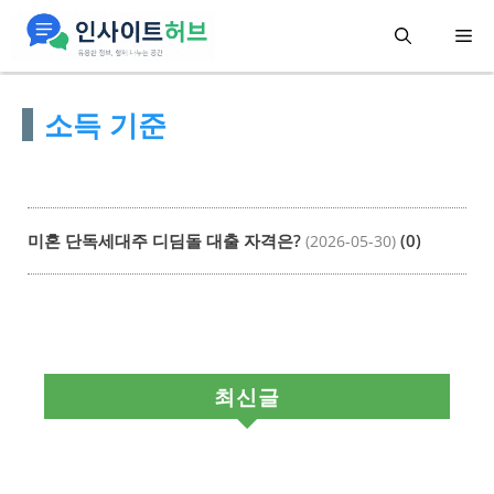
컨
메
텐
츠
뉴
소득 기준
로
건
너
뛰
미혼 단독세대주 디딤돌 대출 자격은?
(0)
(2026-05-30)
기
최신글