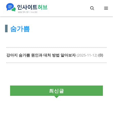
컨
메
텐
츠
뉴
숨가쁨
로
건
너
뛰
강아지 숨가쁨 원인과 대처 방법 알아보자
(0)
(2025-11-12)
기
최신글