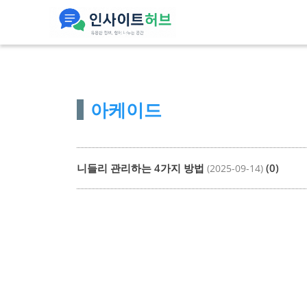
컨
텐
츠
로
건
아케이드
너
뛰
기
니들리 관리하는 4가지 방법
(0)
(2025-09-14)