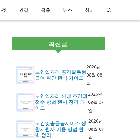
가젯
건강
금융
뉴스
취미
최신글
2026년
노인일자리 공익활동형
08월 08
급여 확인 완벽 가이드
일
2026년
노인일자리 신청 조건과
접수 방법 완벽 정리 가
08월 07
이드
일
2026년
노인맞춤돌봄서비스 생
활지원사 이용 방법 완
08월 07
벽 정리
일