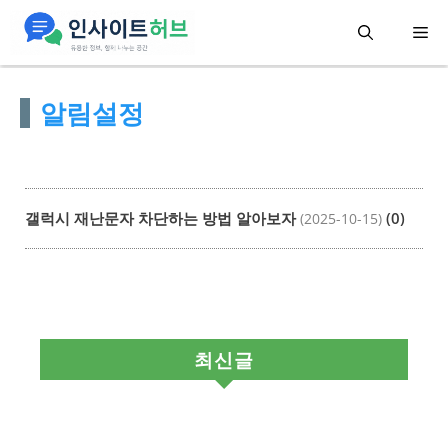
컨
메
텐
츠
뉴
알림설정
로
건
너
뛰
갤럭시 재난문자 차단하는 방법 알아보자
(0)
(2025-10-15)
기
최신글