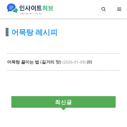
컨
메
텐
츠
뉴
어묵탕 레시피
로
건
너
뛰
어묵탕 끓이는 법 (길거리 맛)
(0)
(2026-01-09)
기
최신글