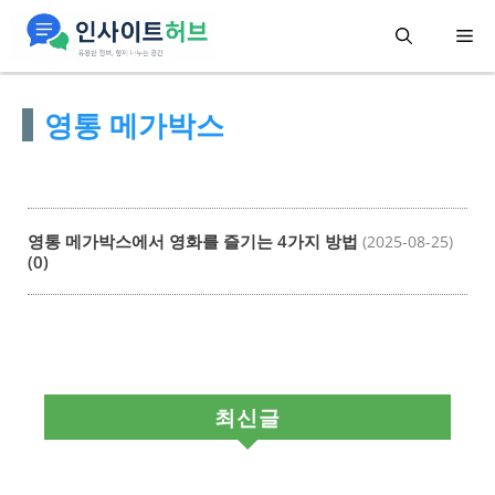
컨
메
텐
츠
뉴
영통 메가박스
로
건
너
뛰
영통 메가박스에서 영화를 즐기는 4가지 방법
(2025-08-25)
기
(0)
최신글