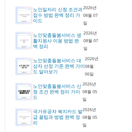
2026년
노인일자리 신청 조건과
접수 방법 완벽 정리 가
08월 07
이드
일
2026년
노인맞춤돌봄서비스 생
활지원사 이용 방법 완
08월 07
벽 정리
일
2026년
노인맞춤돌봄서비스 대
상자 선정 기준 완벽 가이
08월
드 알아보기
06일
2026년
노인맞춤돌봄서비스 신
청 조건 완벽 정리 가이
08월 05
드
일
2026년
국가유공자 복지카드 발
급 꿀팁과 방법 완벽 정
08월 05
리
일